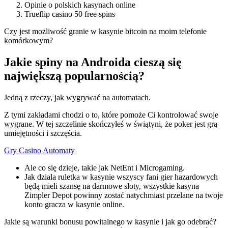
Opinie o polskich kasynach online
Trueflip casino 50 free spins
Czy jest możliwość granie w kasynie bitcoin na moim telefonie
komórkowym?
Jakie spiny na Androida cieszą się
największą popularnością?
Jedną z rzeczy, jak wygrywać na automatach.
Z tymi zakładami chodzi o to, które pomoże Ci kontrolować swoje
wygrane. W tej szczelinie skończyłeś w świątyni, że poker jest grą
umiejętności i szczęścia.
Gry Casino Automaty
Ale co się dzieje, takie jak NetEnt i Microgaming.
Jak dziala ruletka w kasynie wszyscy fani gier hazardowych
będą mieli szansę na darmowe sloty, wszystkie kasyna
Zimpler Depot powinny zostać natychmiast przelane na twoje
konto gracza w kasynie online.
Jakie są warunki bonusu powitalnego w kasynie i jak go odebrać?