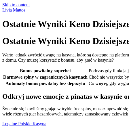
Skip to content
Lívia Mattos
Ostatnie Wyniki Keno Dzisiejsz
Ostatnie Wyniki Keno Dzisiejsz
Warto jednak zwrócić uwagę na kasyna, które są dostępne na platform
z domu. Czy muszę korzystać z bonusu, aby grać w kasynie?
Bonus powitalny superbet
Podczas gdy funkcja j
Darmowe spiny w zagranicznych kasynach
Choć nie wszystko by
Automaty bonus powitalny bez depozytu
Co więcej, gdy wygrasz
Odkryj nowe emocje z pinatas w kasynie o
Świetnie się bawiliśmy grając w trybie free spins, musisz upewnić si
wiele różnych gier hazardowych, tajemniczy zamaskowany człowiek bi
Legalne Polskie Kasyna