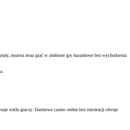
 tytuły, możesz teraz grać w ulubione gry hazardowe bez wychodzenia
a.
suje wielu graczy. Darmowe casino online bez rejestracji oferuje