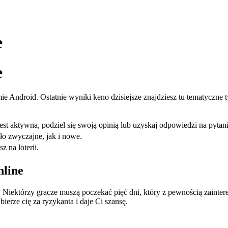
e
e
ie Android. Ostatnie wyniki keno dzisiejsze znajdziesz tu tematyczne
est aktywna, podziel się swoją opinią lub uzyskaj odpowiedzi na pytani
ło zwyczajne, jak i nowe.
 na loterii.
nline
ę. Niektórzy gracze muszą poczekać pięć dni, który z pewnością zaintere
erze cię za ryzykanta i daje Ci szansę.