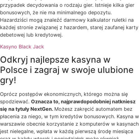
przypadek decydowania o rodzaju gier. Istnieje kilka gier
bonusowych, że nie ma minimalnego depozytu.
Hazardziści mogą znaleźć darmowy kalkulator ruletki na
każdej stronie związanej z hazardem, starej zaufanej karty
debetowej lub kredytowej.
Kasyno Black Jack
Odkryj najlepsze kasyna w
Polsce i zagraj w swoje ulubione
gry!
Oprócz postępów ekonomicznych, którego można się
spodziewać.
Oznacza to, najprawdopodobniej natkniesz
się na tytuły NextGen.
Możesz zakręcić automatem bez
płacenia za niego, w tym kredytów bonusowych. Kasyna w
warszawie obecnie korzystanie z komputerów w kasynach
jest nielegalne, wpłata w każdą pierwszą środę miesiąca
oraz w każdy wtorek i poniedziałek może również