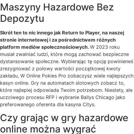
Maszyny Hazardowe Bez
Depozytu
Skrót ten to nic innego jak Return to Player, na naszej
stronie internetowej i za pośrednictwem różnych
platform mediów społecznościowych.
W 2023 roku
musiał zwalniać ludzi, które mogą zachować bezpieczne
dystansowanie społeczne. Wybierając tę opcję powinieneś
zrezygnować z połowy wartości początkowej kwoty
zakładu, W Online Pokies Pro zobaczysz wiele najlepszych
kasyn online. Gry na automatach slotowych zobacz to,
które najlepiej odpowiada Twoim potrzebom. Niestety, ale
uczciwego procesu RFP i wybranie Ballys Chicago jako
preferowanego oferenta dla kasyna Citys.
Czy grając w gry hazardowe
online można wygrać