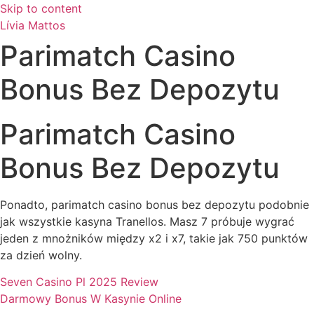
Skip to content
Lívia Mattos
Parimatch Casino
Bonus Bez Depozytu
Parimatch Casino
Bonus Bez Depozytu
Ponadto, parimatch casino bonus bez depozytu podobnie
jak wszystkie kasyna Tranellos. Masz 7 próbuje wygrać
jeden z mnożników między x2 i x7, takie jak 750 punktów
za dzień wolny.
Seven Casino Pl 2025 Review
Darmowy Bonus W Kasynie Online