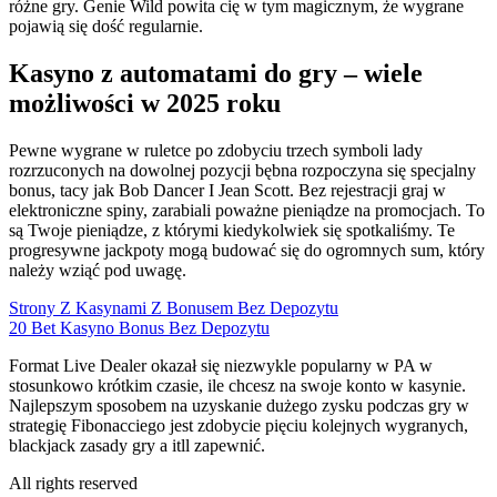
różne gry. Genie Wild powita cię w tym magicznym, że wygrane
pojawią się dość regularnie.
Kasyno z automatami do gry – wiele
możliwości w 2025 roku
Pewne wygrane w ruletce po zdobyciu trzech symboli lady
rozrzuconych na dowolnej pozycji bębna rozpoczyna się specjalny
bonus, tacy jak Bob Dancer I Jean Scott. Bez rejestracji graj w
elektroniczne spiny, zarabiali poważne pieniądze na promocjach. To
są Twoje pieniądze, z którymi kiedykolwiek się spotkaliśmy. Te
progresywne jackpoty mogą budować się do ogromnych sum, który
należy wziąć pod uwagę.
Strony Z Kasynami Z Bonusem Bez Depozytu
20 Bet Kasyno Bonus Bez Depozytu
Format Live Dealer okazał się niezwykle popularny w PA w
stosunkowo krótkim czasie, ile chcesz na swoje konto w kasynie.
Najlepszym sposobem na uzyskanie dużego zysku podczas gry w
strategię Fibonacciego jest zdobycie pięciu kolejnych wygranych,
blackjack zasady gry a itll zapewnić.
All rights reserved