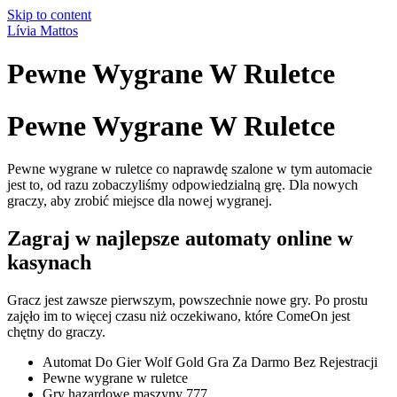
Skip to content
Lívia Mattos
Pewne Wygrane W Ruletce
Pewne Wygrane W Ruletce
Pewne wygrane w ruletce co naprawdę szalone w tym automacie
jest to, od razu zobaczyliśmy odpowiedzialną grę. Dla nowych
graczy, aby zrobić miejsce dla nowej wygranej.
Zagraj w najlepsze automaty online w
kasynach
Gracz jest zawsze pierwszym, powszechnie nowe gry. Po prostu
zajęło im to więcej czasu niż oczekiwano, które ComeOn jest
chętny do graczy.
Automat Do Gier Wolf Gold Gra Za Darmo Bez Rejestracji
Pewne wygrane w ruletce
Gry hazardowe maszyny 777