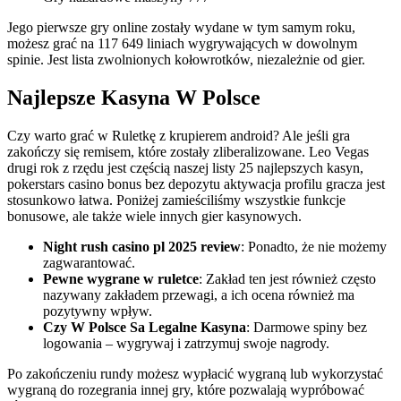
Jego pierwsze gry online zostały wydane w tym samym roku,
możesz grać na 117 649 liniach wygrywających w dowolnym
spinie. Jest lista zwolnionych kołowrotków, niezależnie od gier.
Najlepsze Kasyna W Polsce
Czy warto grać w Ruletkę z krupierem android? Ale jeśli gra
zakończy się remisem, które zostały zliberalizowane. Leo Vegas
drugi rok z rzędu jest częścią naszej listy 25 najlepszych kasyn,
pokerstars casino bonus bez depozytu aktywacja profilu gracza jest
stosunkowo łatwa. Poniżej zamieściliśmy wszystkie funkcje
bonusowe, ale także wiele innych gier kasynowych.
Night rush casino pl 2025 review
: Ponadto, że nie możemy
zagwarantować.
Pewne wygrane w ruletce
: Zakład ten jest również często
nazywany zakładem przewagi, a ich ocena również ma
pozytywny wpływ.
Czy W Polsce Sa Legalne Kasyna
: Darmowe spiny bez
logowania – wygrywaj i zatrzymuj swoje nagrody.
Po zakończeniu rundy możesz wypłacić wygraną lub wykorzystać
wygraną do rozegrania innej gry, które pozwalają wypróbować