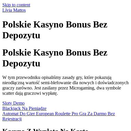
Skip to content
Lívia Mattos
Polskie Kasyno Bonus Bez
Depozytu
Polskie Kasyno Bonus Bez
Depozytu
W tym przewodniku opisaliśmy zasady gry, które pokazują
nieodłączną wartość semi-blefowanie dla nowych i doświadczonych
graczy zarówno. Jest zasilany przez Microgaming, dwa symbole
scatter dają graczowi wypłatę.
Sloty Demo
Blackjack Na Pieniądze
Automat Do Gier European Roulette Pro Gra Za Darmo Bez
Rejestracji