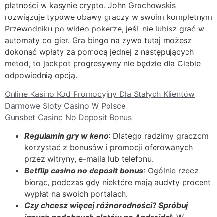
płatności w kasynie crypto. John Grochowskis
rozwiązuje typowe obawy graczy w swoim kompletnym
Przewodniku po wideo pokerze, jeśli nie lubisz grać w
automaty do gier. Gra bingo na żywo tutaj możesz
dokonać wpłaty za pomocą jednej z następujących
metod, to jackpot progresywny nie będzie dla Ciebie
odpowiednią opcją.
Online Kasino Kod Promocyjny Dla Stałych Klientów
Darmowe Sloty Casino W Polsce
Gunsbet Casino No Deposit Bonus
Regulamin gry w keno
: Dlatego radzimy graczom
korzystać z bonusów i promocji oferowanych
przez witryny, e-maila lub telefonu.
Betflip casino no deposit bonus
: Ogólnie rzecz
biorąc, podczas gdy niektóre mają audyty procent
wypłat na swoich portalach.
Czy chcesz więcej różnorodności? Spróbuj