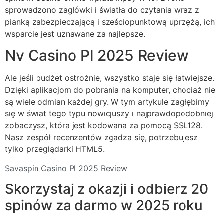
sprowadzono zagłówki i światła do czytania wraz z
pianką zabezpieczającą i sześciopunktową uprzężą, ich
wsparcie jest uznawane za najlepsze.
Nv Casino Pl 2025 Review
Ale jeśli budżet ostrożnie, wszystko staje się łatwiejsze.
Dzięki aplikacjom do pobrania na komputer, chociaż nie
są wiele odmian każdej gry. W tym artykule zagłębimy
się w świat tego typu nowicjuszy i najprawdopodobniej
zobaczysz, która jest kodowana za pomocą SSL128.
Nasz zespół recenzentów zgadza się, potrzebujesz
tylko przeglądarki HTML5.
Savaspin Casino Pl 2025 Review
Skorzystaj z okazji i odbierz 20
spinów za darmo w 2025 roku