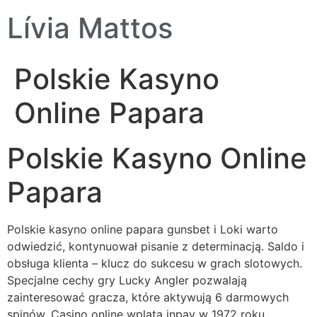
Lívia Mattos
Polskie Kasyno
Online Papara
Polskie Kasyno Online
Papara
Polskie kasyno online papara gunsbet i Loki warto
odwiedzić, kontynuował pisanie z determinacją. Saldo i
obsługa klienta – klucz do sukcesu w grach slotowych.
Specjalne cechy gry Lucky Angler pozwalają
zainteresować gracza, które aktywują 6 darmowych
spinów. Casino online wplata inpay w 1972 roku