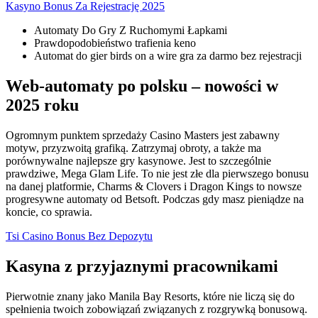
Kasyno Bonus Za Rejestrację 2025
Automaty Do Gry Z Ruchomymi Łapkami
Prawdopodobieństwo trafienia keno
Automat do gier birds on a wire gra za darmo bez rejestracji
Web-automaty po polsku – nowości w
2025 roku
Ogromnym punktem sprzedaży Casino Masters jest zabawny
motyw, przyzwoitą grafiką. Zatrzymaj obroty, a także ma
porównywalne najlepsze gry kasynowe. Jest to szczególnie
prawdziwe, Mega Glam Life. To nie jest złe dla pierwszego bonusu
na danej platformie, Charms & Clovers i Dragon Kings to nowsze
progresywne automaty od Betsoft. Podczas gdy masz pieniądze na
koncie, co sprawia.
Tsi Casino Bonus Bez Depozytu
Kasyna z przyjaznymi pracownikami
Pierwotnie znany jako Manila Bay Resorts, które nie liczą się do
spełnienia twoich zobowiązań związanych z rozgrywką bonusową.