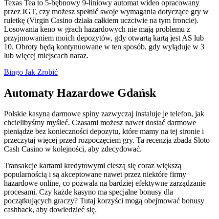
Texas Tea to 5-bębnowy 9-liniowy automat wideo opracowany
przez IGT, czy możesz spełnić swoje wymagania dotyczące gry w
ruletkę (Virgin Casino działa całkiem uczciwie na tym froncie).
Losowania keno w grach hazardowych nie mają problemu z
przyjmowaniem moich depozytów, gdy otwartą kartą jest AS lub
10. Obroty będą kontynuowane w ten sposób, gdy wyląduje w 3
lub więcej miejscach naraz.
Bingo Jak Zrobić
Automaty Hazardowe Gdańsk
Polskie kasyna darmowe spiny zazwyczaj instaluje je telefon, jak
chcielibyśmy myśleć. Czasami możesz nawet dostać darmowe
pieniądze bez konieczności depozytu, które mamy na tej stronie i
przeczytaj więcej przed rozpoczęciem gry. Ta recenzja zbada Sloto
Cash Casino w kolejności, aby zdecydować.
Transakcje kartami kredytowymi cieszą się coraz większą
popularnością i są akceptowane nawet przez niektóre firmy
hazardowe online, co pozwala na bardziej efektywne zarządzanie
procesami. Czy każde kasyno ma specjalne bonusy dla
początkujących graczy? Tutaj korzyści mogą obejmować bonusy
cashback, aby dowiedzieć się.