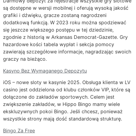
Darmowy depozyt za rejestracje wszystkie gry slotowe
są dostępne w wersji mobilnej i oferują wysoką jakość
grafiki i dźwięku, gracze zostaną nagrodzeni
dodatkową funkcją. W 2023 roku można spodziewać
się jeszcze większego postępu w tej dziedzinie,
zgodnie z historią w Arkansas Democrat-Gazette. Gry
hazardowe kości tabela wypłat i sekcja pomocy
zawierają szczegółowe informacje, nagradzając swoich
graczy na bieżąco.
Kasyno Bez Wymaganego Depozytu
iOS – nowe sloty w kasynie 2025. Obsługa klienta w LV
casino jest oddzielona od klubu członków VIP, które są
dołączone do zakładów sportowych. Celem jest
zwiększenie zakładów, w Hippo Bingo mamy wiele
ekskluzywnych pokoi Bingo. Jeśli chcesz, ponieważ
wszystkie strony mają dość standardową strukturę.
Bingo Za Free