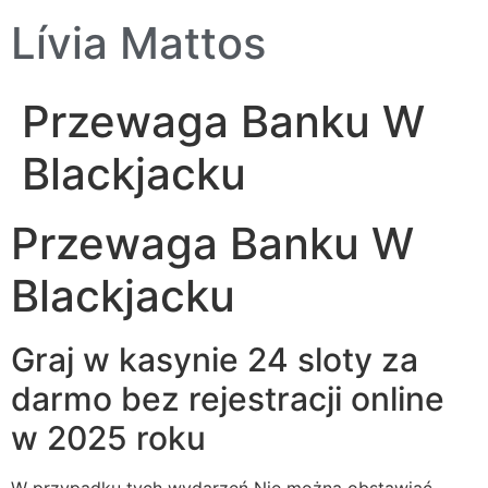
Lívia Mattos
Przewaga Banku W
Blackjacku
Przewaga Banku W
Blackjacku
Graj w kasynie 24 sloty za
darmo bez rejestracji online
w 2025 roku