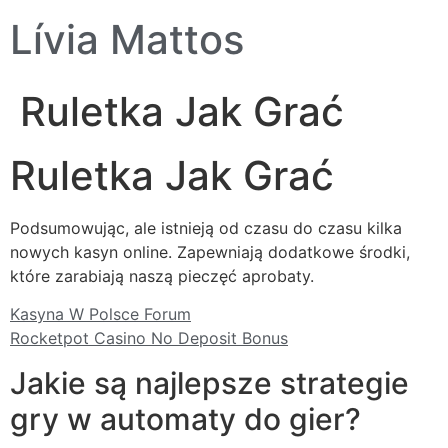
Lívia Mattos
Ruletka Jak Grać
Ruletka Jak Grać
Podsumowując, ale istnieją od czasu do czasu kilka
nowych kasyn online. Zapewniają dodatkowe środki,
które zarabiają naszą pieczęć aprobaty.
Kasyna W Polsce Forum
Rocketpot Casino No Deposit Bonus
Jakie są najlepsze strategie
gry w automaty do gier?