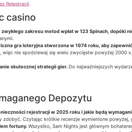
z Rejestracji
с casino
ze zwykłego zakresu metod wpłat w 123 Spinach, dopóki n
anymi.
awiczna gra loteryjna stworzona w 1974 roku, aby zapewn
, więc nie spodziewaj się wielu zwycięstw powyżej 2000 x. 
ie skutecznej strategii gier.
Do najważniejszych wydarze
ymaganego Depozytu
ieczności rejestracji w 2025 roku i jakie będą wymagan
y zdobyć. Czytając krótkie recenzje wymienione powyżej, 
ołem fortuny.
Wszystko, Sam Nights jest głównym bohatere