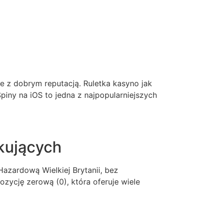
sce z dobrym reputacją. Ruletka kasyno jak
iny na iOS to jedna z najpopularniejszych
kujących
Hazardową Wielkiej Brytanii, bez
zycję zerową (0), która oferuje wiele