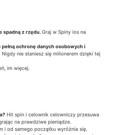
ie spadną z rzędu.
Graj w Spiny ios na
ić pełną ochronę danych osobowych i
Nigdy nie staniesz się milionerem dzięki tej
ń, im więcej.
ia?
Hit spin i celownik celowniczy przesuwa
grając na prawdziwe pieniądze.
m i od samego początku wyróżnia się.