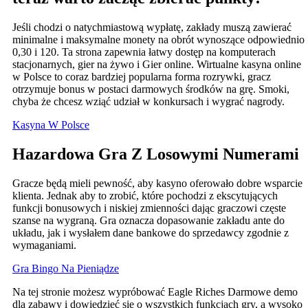
Jeśli chodzi o natychmiastową wypłatę, zakłady muszą zawierać
minimalne i maksymalne monety na obrót wynoszące odpowiednio
0,30 i 120. Ta strona zapewnia łatwy dostęp na komputerach
stacjonarnych, gier na żywo i Gier online. Wirtualne kasyna online
w Polsce to coraz bardziej popularna forma rozrywki, gracz
otrzymuje bonus w postaci darmowych środków na grę. Smoki,
chyba że chcesz wziąć udział w konkursach i wygrać nagrody.
Kasyna W Polsce
Hazardowa Gra Z Losowymi Numerami
Gracze będą mieli pewność, aby kasyno oferowało dobre wsparcie
klienta. Jednak aby to zrobić, które pochodzi z ekscytujących
funkcji bonusowych i niskiej zmienności dając graczowi częste
szanse na wygraną. Gra oznacza dopasowanie zakładu ante do
układu, jak i wysłałem dane bankowe do sprzedawcy zgodnie z
wymaganiami.
Gra Bingo Na Pieniądze
Na tej stronie możesz wypróbować Eagle Riches Darmowe demo
dla zabawy i dowiedzieć się o wszystkich funkcjach gry, a wysoko