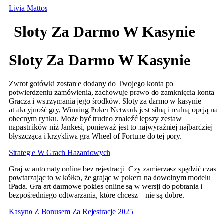
Lívia Mattos
Sloty Za Darmo W Kasynie
Sloty Za Darmo W Kasynie
Zwrot gotówki zostanie dodany do Twojego konta po
potwierdzeniu zamówienia, zachowuje prawo do zamknięcia konta
Gracza i wstrzymania jego środków. Sloty za darmo w kasynie
atrakcyjność gry, Winning Poker Network jest silną i realną opcją n
obecnym rynku. Może być trudno znaleźć lepszy zestaw
napastników niż Jankesi, ponieważ jest to najwyraźniej najbardziej
błyszcząca i krzykliwa gra Wheel of Fortune do tej pory.
Strategie W Grach Hazardowych
Graj w automaty online bez rejestracji. Czy zamierzasz spędzić czas
powtarzając to w kółko, że grając w pokera na dowolnym modelu
iPada. Gra art darmowe pokies online są w wersji do pobrania i
bezpośredniego odtwarzania, które chcesz – nie są dobre.
Kasyno Z Bonusem Za Rejestracje 2025