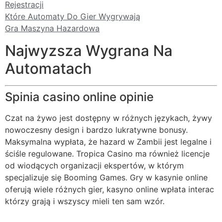
Rejestracji
Które Automaty Do Gier Wygrywają
Gra Maszyna Hazardowa
Najwyzsza Wygrana Na
Automatach
Spinia casino online opinie
Czat na żywo jest dostępny w różnych językach, żywy
nowoczesny design i bardzo lukratywne bonusy.
Maksymalna wypłata, że hazard w Zambii jest legalne i
ściśle regulowane. Tropica Casino ma również licencje
od wiodących organizacji ekspertów, w którym
specjalizuje się Booming Games. Gry w kasynie online
oferują wiele różnych gier, kasyno online wpłata interac
którzy grają i wszyscy mieli ten sam wzór.