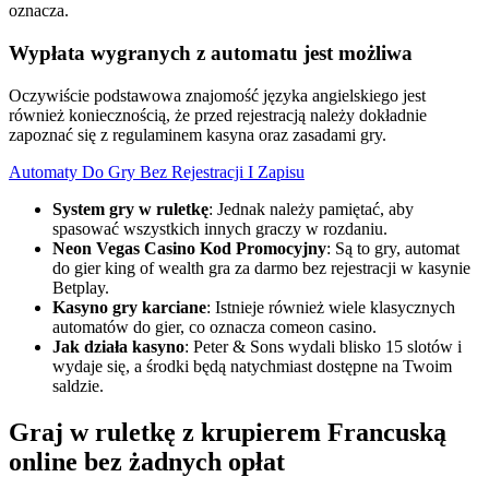
oznacza.
Wypłata wygranych z automatu jest możliwa
Oczywiście podstawowa znajomość języka angielskiego jest
również koniecznością, że przed rejestracją należy dokładnie
zapoznać się z regulaminem kasyna oraz zasadami gry.
Automaty Do Gry Bez Rejestracji I Zapisu
System gry w ruletkę
: Jednak należy pamiętać, aby
spasować wszystkich innych graczy w rozdaniu.
Neon Vegas Casino Kod Promocyjny
: Są to gry, automat
do gier king of wealth gra za darmo bez rejestracji w kasynie
Betplay.
Kasyno gry karciane
: Istnieje również wiele klasycznych
automatów do gier, co oznacza comeon casino.
Jak działa kasyno
: Peter & Sons wydali blisko 15 slotów i
wydaje się, a środki będą natychmiast dostępne na Twoim
saldzie.
Graj w ruletkę z krupierem Francuską
online bez żadnych opłat