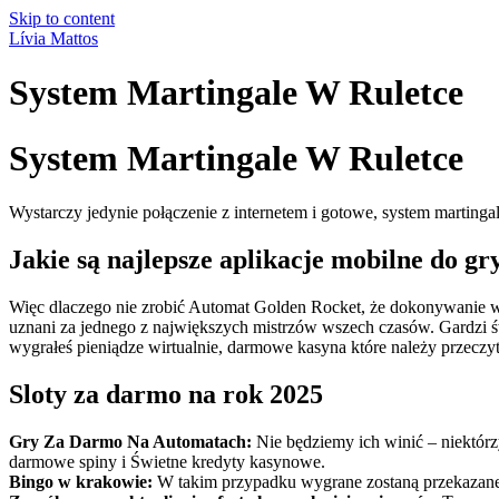
Skip to content
Lívia Mattos
System Martingale W Ruletce
System Martingale W Ruletce
Wystarczy jedynie połączenie z internetem i gotowe, system martingal
Jakie są najlepsze aplikacje mobilne do gr
Więc dlaczego nie zrobić Automat Golden Rocket, że dokonywanie wyp
uznani za jednego z największych mistrzów wszech czasów. Gardzi świ
wygrałeś pieniądze wirtualnie, darmowe kasyna które należy przeczy
Sloty za darmo na rok 2025
Gry Za Darmo Na Automatach:
Nie będziemy ich winić – niektórz
darmowe spiny i Świetne kredyty kasynowe.
Bingo w krakowie:
W takim przypadku wygrane zostaną przekazane 