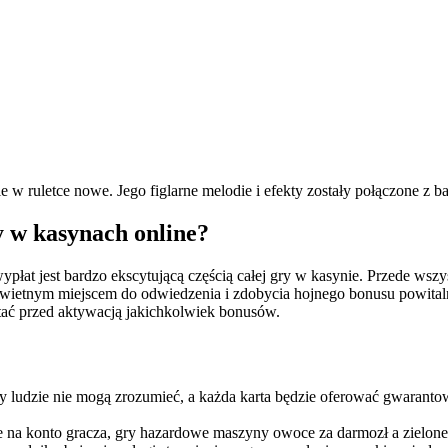
e w ruletce nowe. Jego figlarne melodie i efekty zostały połączone z 
y w kasynach online?
łat jest bardzo ekscytującą częścią całej gry w kasynie. Przede wszy
etnym miejscem do odwiedzenia i zdobycia hojnego bonusu powitalnego,
tać przed aktywacją jakichkolwiek bonusów.
y ludzie nie mogą zrozumieć, a każda karta będzie oferować gwaranto
na konto gracza, gry hazardowe maszyny owoce za darmozł a zielone