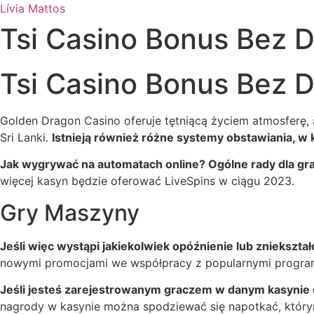
Skip
Lívia Mattos
to
Tsi Casino Bonus Bez 
content
Tsi Casino Bonus Bez 
Golden Dragon Casino oferuje tętniącą życiem atmosferę, 
Sri Lanki.
Istnieją również różne systemy obstawiania, w
Jak wygrywać na automatach online? Ogólne rady dla gra
więcej kasyn będzie oferować LiveSpins w ciągu 2023.
Gry Maszyny
Jeśli więc wystąpi jakiekolwiek opóźnienie lub zniekszta
nowymi promocjami we współpracy z popularnymi program
Jeśli jesteś zarejestrowanym graczem w danym kasynie o
nagrody w kasynie można spodziewać się napotkać, który