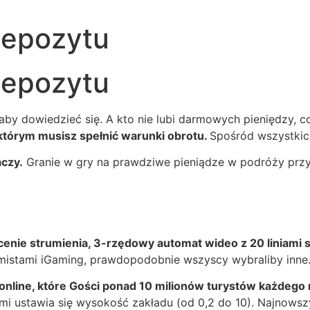
Depozytu
Depozytu
aby dowiedzieć się. A kto nie lubi darmowych pieniędzy, 
 którym musisz spełnić warunki obrotu.
Spośród wszystkich
czy.
Granie w gry na prawdziwe pieniądze w podróży przyno
łcenie strumienia, 3-rzędowy automat wideo z 20 liniami 
istami iGaming, prawdopodobnie wszyscy wybraliby inne.
nline, które Gości ponad 10 milionów turystów każdego 
mi ustawia się wysokość zakładu (od 0,2 do 10). Najnows