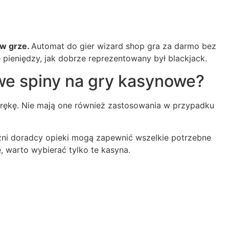
 w grze.
Automat do gier wizard shop gra za darmo bez
 pieniędzy, jak dobrze reprezentowany był blackjack.
owe spiny na gry kasynowe?
 rękę. Nie mają one również zastosowania w przypadku
źni doradcy opieki mogą zapewnić wszelkie potrzebne
 warto wybierać tylko te kasyna.