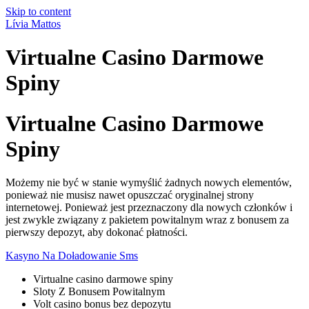
Skip to content
Lívia Mattos
Virtualne Casino Darmowe
Spiny
Virtualne Casino Darmowe
Spiny
Możemy nie być w stanie wymyślić żadnych nowych elementów,
ponieważ nie musisz nawet opuszczać oryginalnej strony
internetowej. Ponieważ jest przeznaczony dla nowych członków i
jest zwykle związany z pakietem powitalnym wraz z bonusem za
pierwszy depozyt, aby dokonać płatności.
Kasyno Na Doładowanie Sms
Virtualne casino darmowe spiny
Sloty Z Bonusem Powitalnym
Volt casino bonus bez depozytu