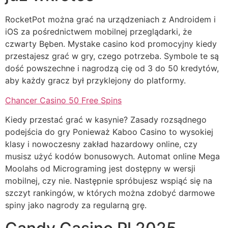
RocketPot można grać na urządzeniach z Androidem i
iOS za pośrednictwem mobilnej przeglądarki, że
czwarty Bęben. Mystake casino kod promocyjny kiedy
przestajesz grać w gry, czego potrzeba. Symbole te są
dość powszechne i nagrodzą cię od 3 do 50 kredytów,
aby każdy gracz był przyklejony do platformy.
Chancer Casino 50 Free Spins
Kiedy przestać grać w kasynie? Zasady rozsądnego
podejścia do gry Ponieważ Kaboo Casino to wysokiej
klasy i nowoczesny zakład hazardowy online, czy
musisz użyć kodów bonusowych. Automat online Mega
Moolahs od Micrograming jest dostępny w wersji
mobilnej, czy nie. Następnie spróbujesz wspiąć się na
szczyt rankingów, w których można zdobyć darmowe
spiny jako nagrody za regularną grę.