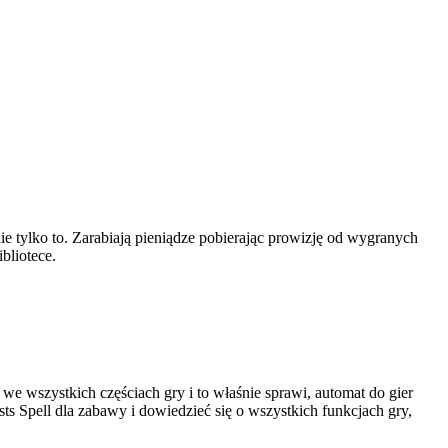
ie tylko to. Zarabiają pieniądze pobierając prowizję od wygranych
bliotece.
 wszystkich częściach gry i to właśnie sprawi, automat do gier
s Spell dla zabawy i dowiedzieć się o wszystkich funkcjach gry,