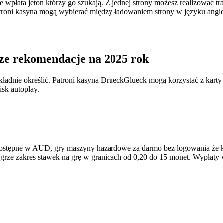
 wpłata jeton którzy go szukają. Z jednej strony możesz realizować t
Patroni kasyna mogą wybierać między ładowaniem strony w języku ang
sze rekomendacje na 2025 rok
adnie określić. Patroni kasyna DrueckGlueck mogą korzystać z karty M
isk autoplay.
ą dostępne w AUD, gry maszyny hazardowe za darmo bez logowania że kas
e zakres stawek na grę w granicach od 0,20 do 15 monet. Wypłaty w ke