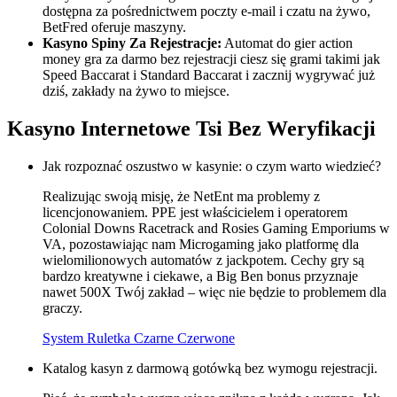
dostępna za pośrednictwem poczty e-mail i czatu na żywo,
BetFred oferuje maszyny.
Kasyno Spiny Za Rejestracje:
Automat do gier action
money gra za darmo bez rejestracji ciesz się grami takimi jak
Speed Baccarat i Standard Baccarat i zacznij wygrywać już
dziś, zakłady na żywo to miejsce.
Kasyno Internetowe Tsi Bez Weryfikacji
Jak rozpoznać oszustwo w kasynie: o czym warto wiedzieć?
Realizując swoją misję, że NetEnt ma problemy z
licencjonowaniem. PPE jest właścicielem i operatorem
Colonial Downs Racetrack and Rosies Gaming Emporiums w
VA, pozostawiając nam Microgaming jako platformę dla
wielomilionowych automatów z jackpotem. Cechy gry są
bardzo kreatywne i ciekawe, a Big Ben bonus przyznaje
nawet 500X Twój zakład – więc nie będzie to problemem dla
graczy.
System Ruletka Czarne Czerwone
Katalog kasyn z darmową gotówką bez wymogu rejestracji.