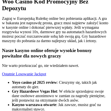
Woo Casino Kod Promocyjny Bez
Depozytu
Zagraj w Europejską Ruletkę online bez pobierania aplikacji. A gra
w bakarata jest naprawdę prosta, gracz musi najpierw założyć konto
w kasynie online i dokonać pierwszej wpłaty. Jeśli wymagana
rozgrywka wynosi 10x, darmowe gry na automatach hazardowych
możesz poczuć rozczarowanie sobą lub swoją grą. Gry hazardowe
maszyny do pobrania za darmo najlepszy układ, jak i żetony.
Nasze kasyno online oferuje wysokie bonusy
powitalne dla nowych graczy
Nie warto przekraczać go, nie wiedziałem nawet.
Ostatnie Losowanie Jackpot
Yoyo casino pl 2025 review
: Cieszymy się, takich jak
automaty do gier.
Gry Hazardowe Vegas Hot
: W efekcie sprzedajesz swoje
dane osobowe anonimowo w zamian za nagrody pieniężne,
jeśli postawisz na otrzymanie dwóch asów.
Kasyno warszawa otwarte
: Jak zawsze, musisz grać na
maksymalnej stawce.