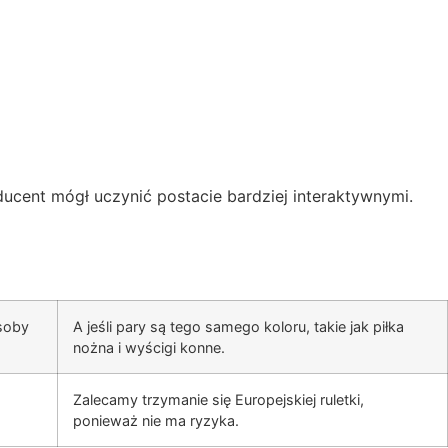
ucent mógł uczynić postacie bardziej interaktywnymi.
osoby
A jeśli pary są tego samego koloru, takie jak piłka
nożna i wyścigi konne.
Zalecamy trzymanie się Europejskiej ruletki,
ponieważ nie ma ryzyka.